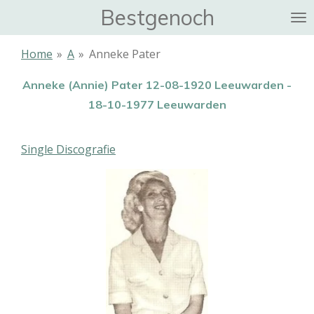
Bestgenoch
Ga
direct
naar
Home
»
A
»
Anneke Pater
de
hoofdinhoud
Anneke (Annie) Pater 12-08-1920 Leeuwarden -
18-10-1977 Leeuwarden
Single Discografie