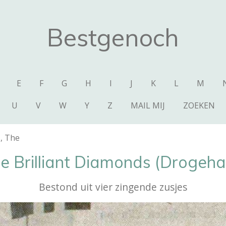
Bestgenoch
E
F
G
H
I
J
K
L
M
U
V
W
Y
Z
MAIL MIJ
ZOEKEN
s, The
e Brilliant Diamonds (Drogeh
Bestond uit vier zingende zusjes