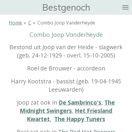
Bestgenoch
Ga
direct
naar
Home
»
C
»
Combo Joop Vanderheyde
de
Combo Joop Vanderheyde
hoofdinhoud
Bestond uit Joop van der Heide - slagwerk
(geb. 24-12-1929 - overl. 15-10-2005)
Roel de Brouwer - accordeon
Harry Kootstra - bassist (geb. 19-04-1945
Leeuwarden)
Joop zat ook in
De Sambrinco's
,
The
Midnight Swingers
,
Het Friesland
Kwartet
,
The Happy Tuners
Roel zat ook in
The Red Hot Peppers