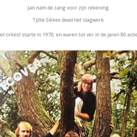
Jan nam de zang voor zijn rekening.
Tjitte Sikkes deed het slagwerk.
et orkest starte in 1970, en waren tot ver in de jaren 80 actie