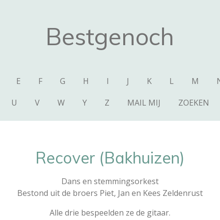
Bestgenoch
E
F
G
H
I
J
K
L
M
U
V
W
Y
Z
MAIL MIJ
ZOEKEN
Recover (Bakhuizen)
Dans en stemmingsorkest
Bestond uit de broers Piet, Jan en Kees Zeldenrust
Alle drie bespeelden ze de gitaar.