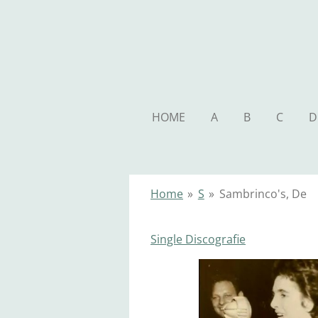
Ga
direct
naar
de
hoofdinhoud
HOME
A
B
C
D
Home
»
S
»
Sambrinco's, De
Single Discografie