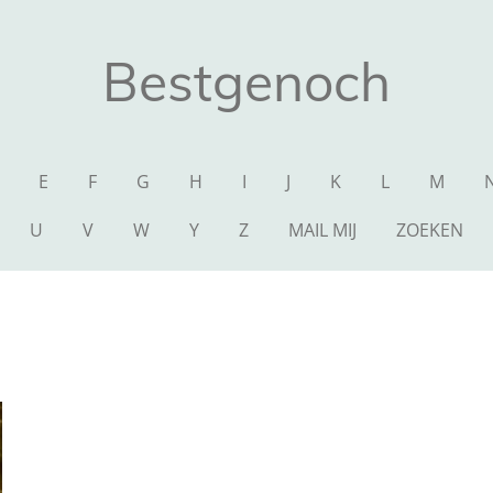
Bestgenoch
E
F
G
H
I
J
K
L
M
U
V
W
Y
Z
MAIL MIJ
ZOEKEN