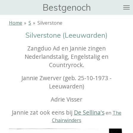
Bestgenoch
Ga
direct
naar
Home
»
S
»
Silverstone
de
Silverstone (Leeuwarden)
hoofdinhoud
Zangduo Ad en Jannie zingen
Nederlandstalig, Engelstalig en
Countryrock.
Jannie Zwerver (geb. 25-10-1973 -
Leeuwarden)
Adrie Visser
Jannie zat ook eens bij
De Sellina's
en
The
Chairwinders