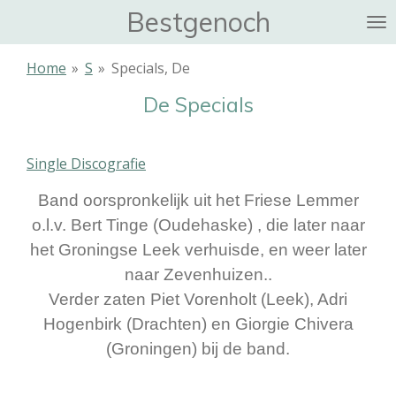
Bestgenoch
Ga
direct
naar
Home
»
S
»
Specials, De
de
De Specials
hoofdinhoud
Single Discografie
Band oorspronkelijk uit het Friese Lemmer
o.l.v. Bert Tinge (Oudehaske) , die later naar
het Groningse Leek verhuisde, en weer later
naar Zevenhuizen..
Verder zaten Piet Vorenholt (Leek), Adri
Hogenbirk (Drachten) en Giorgie Chivera
(Groningen) bij de band.