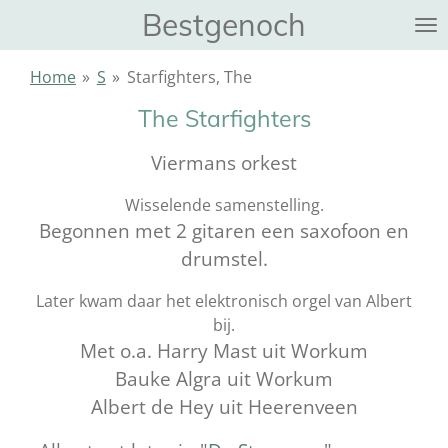
Bestgenoch
Ga
direct
naar
Home
»
S
»
Starfighters, The
de
The Starfighters
hoofdinhoud
Viermans orkest
Wisselende samenstelling.
Begonnen met 2 gitaren een saxofoon en
drumstel.
Later kwam daar het elektronisch orgel van Albert
bij.
Met o.a. Harry Mast uit Workum
Bauke Algra uit Workum
Albert de Hey uit Heerenveen