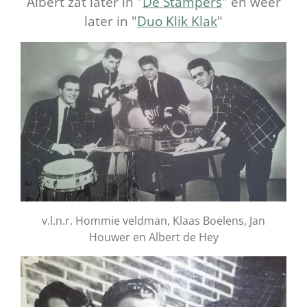
Albert zat later in "
De Stampers
" en weer
later in "
Duo Klik Klak
"
v.l.n.r. Hommie veldman, Klaas Boelens, Jan
Houwer en Albert de Hey